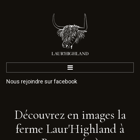
Nous rejoindre sur facebook
Accueil
La Ferme
Nos valeurs
Visite
Découvrez
en
images
la
Dormir
ferme
Laur'Highland
à
Un Pied Ta Terre
Disc Golf