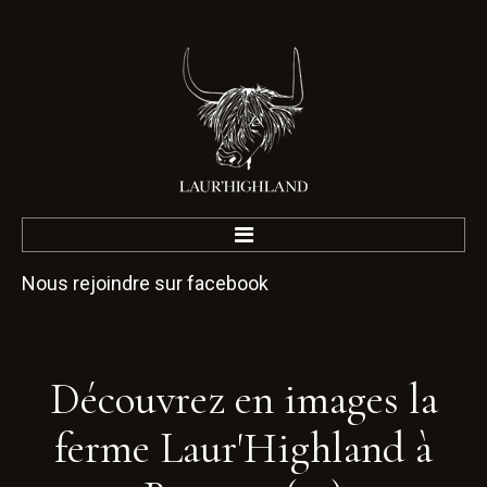
Nous rejoindre sur facebook
Accueil
La Ferme
Nos valeurs
Visite
Découvrez
en
images
la
Dormir
ferme
Laur'Highland
à
Un Pied Ta Terre
Disc Golf