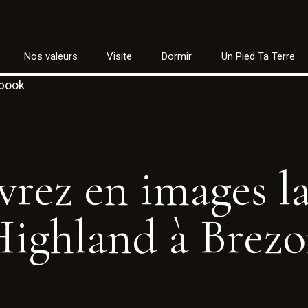
Nos valeurs
Visite
Dormir
Un Pied Ta Terre
ebook
vrez
en
images
l
Highland
à
Brezo