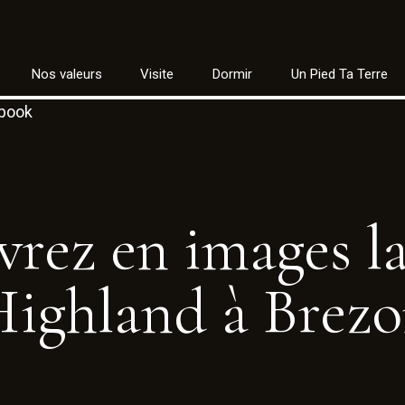
Nos valeurs
Visite
Dormir
Un Pied Ta Terre
ebook
vrez
en
images
l
Highland
à
Brezo